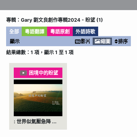
專輯
：
Gary 劉文良創作專輯2024 - 盼望
(
1
)
全部
粵語翻譯
粵語原創
外語詩歌
顯示
影片
縮圖
排序

結果總數：
1
項，顯示
1
至
1
項
困境中的盼望

: 世界似氣壓急降 ...