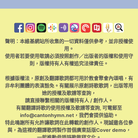
聲明：本維基網站所收集的一切資料僅供參考，並非授權使
用。
使用者若要使用敬請必須按照創作／出版者的版權和使用守
則，版權持有人有權追究法律責任。
根據版權法，原創及翻譯歌詞都可用於教會聚會內頌唱，有
非牟利團體的表演豁免。有關展示原創詩歌歌詞，出版等用
途的授權及歌譜等查詢，
請直接聯繫相關的版權持有人 / 創作人。
有關翻譯詩歌的使用授權及歌譜等查詢, 可電郵至
info@cantonhymn.net
，我們會提供協助。
特此鳴謝所有允許讓歌詞在此轉載的創作人。現誠邀各位參
與，為這裡的翻譯歌詞製作首個廣東話版Cover demo，
一起推動母語詩歌敬拜文化。