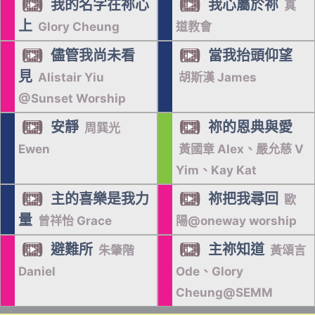
我的名字在祢心
我心屬於祢


真
上
Glory Cheung
道教會
儘管我尚未看
當我抬頭仰望


見
Alistair Yiu
胡斯漢 James
@Sunset Worship
安靜
祢的恩典與愛


周巽光
Ewen
黃國章 Alex、嚴允慈 V
Yim、Kay Kat
主的喜樂是我力
祢把我尋回


歐
量
曾祥怡 Grace
陽@oneway worship
避難所
主祢知道


朱肇階
黃頌言
Daniel
Ode、Glory
Cheung@SEMM