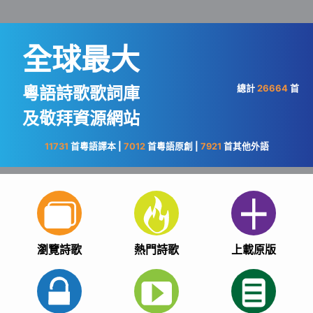
全球最大
總計
26664
首
粵語詩歌歌詞庫
及敬拜資源網站
11731
首粵語譯本 |
7012
首粵語原創 |
7921
首其他外語
瀏覽詩歌
熱門詩歌
上載原版