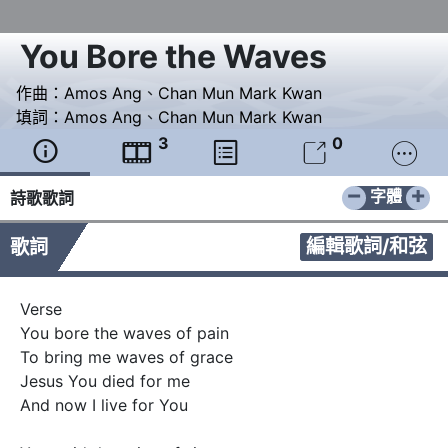
You Bore the Waves
作曲：
Amos Ang
、
Chan Mun Mark Kwan
填詞：
Amos Ang
、
Chan Mun Mark Kwan
3
0





−
+
字體
詩歌歌詞
編輯歌詞/和弦
歌詞
Verse

You bore the waves of pain

To bring me waves of grace

Jesus You died for me

And now I live for You
