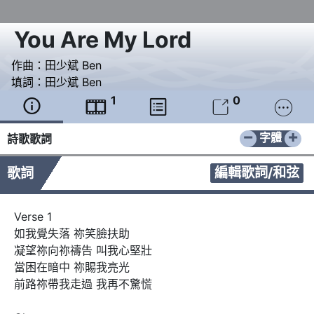
You Are My Lord
作曲：
田少斌 Ben
填詞：
田少斌 Ben
1
0





−
+
字體
詩歌歌詞
編輯歌詞/和弦
歌詞
Verse 1

如我覺失落 祢笑臉扶助 

凝望祢向祢禱告 叫我心堅壯

當困在暗中 祢賜我亮光

前路祢帶我走過 我再不驚慌 
