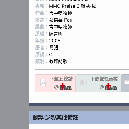
專輯：
MMO Praise 3 觸動‧我
作曲：
吉中鳴牧師
填詞：
彭嘉華 Paul
編曲：
吉中鳴牧師
原唱：
陳青昕
年份：
2005
語言：
粵語
原調：
C
類別：
敬拜詩歌
下載
五線譜
下載聲軌
音檔
LYR
@
@
翻譯心得/其他備註