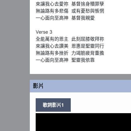
來讓我心去愛祢  基督捨身贖罪孽

無論路有多悲傷  或有憂愁與悵惘

一心面向至高神  基督我親愛

Verse 3

全能萬有的恩主  此刻屈膝敬拜祢

來讓我心去讚美  恩惠是聖靈同行

無論路有多挫折  力竭筋疲背重擔

一心面向至高神  聖靈我依靠
影片
歌詞影片1