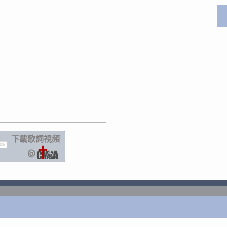
下載歌詞
視頻
IC
@