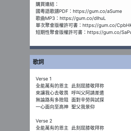
購買連結：

國粵語歌譜PDF：https://gum.co/aSume

歌曲MP3：https://gum.co/dIhuL

單次聚會版權許可書：https://gum.co/CpbHK
短期性聚會版權許可書：https://gum.co/SaPu
單曲年度聚會版權許可書：https://gum.co/MS
WorshiPool歌曲庫年度聚會版權許可書：https://
吉中鳴博士的其他產品，請瀏覽：https://mmo.
歌詞
Verse 1

全能萬有的恩主  此刻屈膝敬拜祢

來讓我心去敬畏  呼叫父阿請差遣

無論路有多險阻  面對辛勞與試探

一心面向至高神  聖父我景仰

Verse 2

全能萬有的恩主  此刻屈膝敬拜祢
