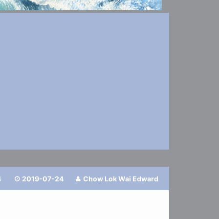
4
2019-07-24
Chow Lok Wai Edward

