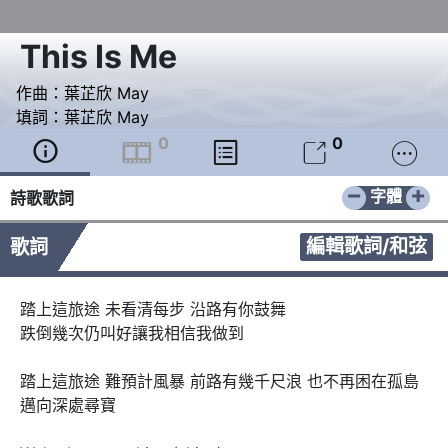
This Is Me
作曲：
葉芷欣 May
填詞：
葉芷欣 May
0
0





−
+
字體
詩歌歌詞
編輯歌詞/和弦
歌詞
踏上這旅途 未看清每步 沿路有你鼓舞 

跌倒幾次仍叫好讓我相信我做到

踏上這旅途 難預計風暴 前路有幾千尺浪 也不再困在孤島

邁向深處尋寶
