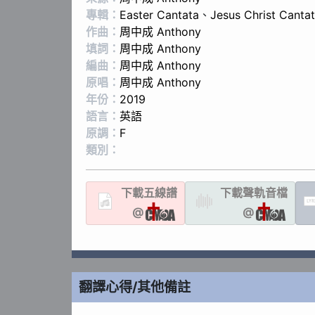
專輯：
Easter Cantata
、
Jesus Christ Canta
作曲：
周中成 Anthony
填詞：
周中成 Anthony
編曲：
周中成 Anthony
原唱：
周中成 Anthony
年份：
2019
語言：
英語
原調：
F
類別：
下載
五線譜
下載聲軌
音檔
LYR
@
@
翻譯心得/其他備註