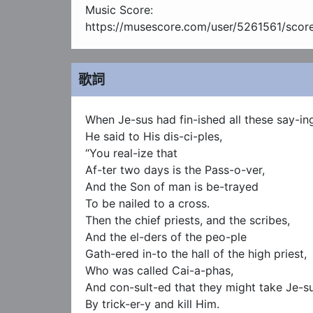
Music Score:

https://musescore.com/user/5261561/sco
歌詞
When Je-sus had fin-ished all these say-ing
He said to His dis-ci-ples,

“You real-ize that

Af-ter two days is the Pass-o-ver,

And the Son of man is be-trayed

To be nailed to a cross.

Then the chief priests, and the scribes,

And the el-ders of the peo-ple

Gath-ered in-to the hall of the high priest,

Who was called Cai-a-phas,

And con-sult-ed that they might take Je-su
By trick-er-y and kill Him.
