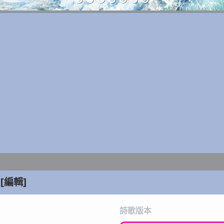
[編輯]
詩歌版本