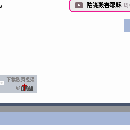
陰謀殺害耶穌

周
ta
下載歌詞
視頻
IC
@