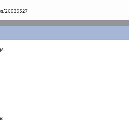
res/20936527
s,

s
