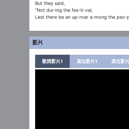
But they said,

“Not dur-ing the fes-ti-val,

Lest there be an up-roar a-mong the peo-p
影片
歌詞影片1
演出影片1
演出影片