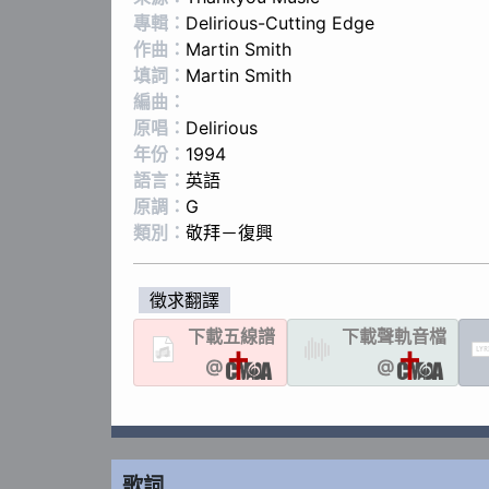
專輯：
Delirious-Cutting Edge
作曲：
Martin Smith
填詞：
Martin Smith
編曲：
原唱：
Delirious
年份：
1994
語言：
英語
原調：
G
類別：
敬拜－復興
徵求翻譯
下載
五線譜
下載聲軌
音檔
LYR
@
@
歌詞