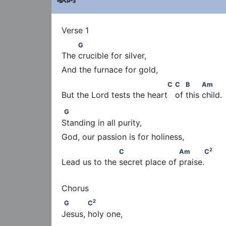
         G
G
The crucible for silver,
                                 C                  C      
C
C
B
Am
But the Lord tests the heart   of this child.
G
G
Standing in all purity,
2
                    C                     Am       C
2
C
Am
C
Lead us to the secret place of praise.
2
G            C
2
G
C
Jesus, holy one,