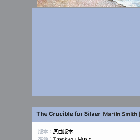
The Crucible for Silver
Martin Smith
版本：
原曲版本
來源：
Thankyou Music