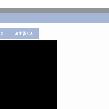
2
演出影片3