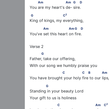
         Am                    Am         G    D
Am
Am
G
D
You are my heart's de- sire.
2
G                       C
2
G
C
King of kings, my everything,
            Am                    Am        G    D
Am
Am
G
D
You've set this heart on fire.
      G
G
Father, take our offering,
                     C                C    B             A
C
C
B
Am
You have brought your holy fire to our lips
        G
G
Standing in your beauty Lord
2
                    C                        Am     C
2
C
Am
C