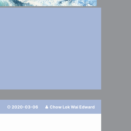
2020-03-06
Chow Lok Wai Edward

