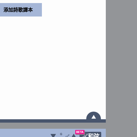
▲
BETA
G
▼
▲
和弦
