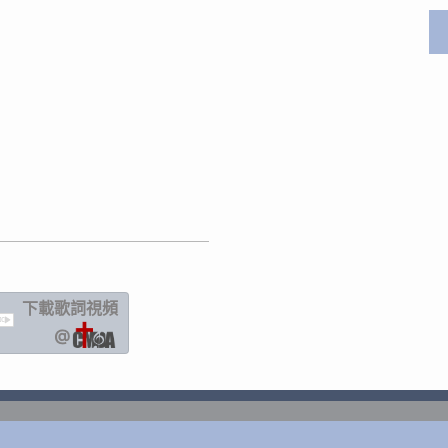
下載歌詞
視頻
IC
@