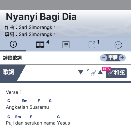
Nyanyi Bagi Dia
作曲：
Sari Simorangkir
填詞：
Sari Simorangkir
4
1





−
+
字體
詩歌歌詞
BETA
C
歌詞
▼
▲
和弦


C      Em            F    G
C
Em
F
G
Angkatlah Suaramu
C          Em           F                G
C
Em
F
G
Puji dan serukan nama Yesus
♭