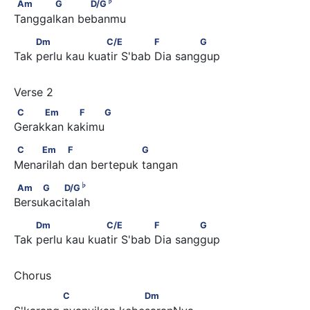
Am       G           D/G
♭
Am
G
D/G
Tanggalkan bebanmu
         Dm                  C/E               F             G
Dm
C/E
F
G
Tak perlu kau kuatir S'bab Dia sanggup
C     Em           F    G
C
Em
F
G
Gerakkan kakimu
C    Em           F                  G
C
Em
F
G
Menarilah dan bertepuk tangan
♭
Am     G    D/G
♭
Am
G
D/G
Bersukacitalah
         Dm                  C/E               F             G
Dm
C/E
F
G
Tak perlu kau kuatir S'bab Dia sanggup
              C                   Dm
C
Dm