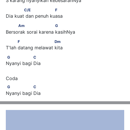
S'karang nyanyikan kebesaranNya
             C/E                  F
C/E
F
Dia kuat dan penuh kuasa
     Am                      G
Am
G
Bersorak sorai karena kasihNya
           F                    Dm
F
Dm
T'lah datang melawat kita
G                 C
G
C
Nyanyi bagi Dia
G                 C
G
C
Nyanyi bagi Dia