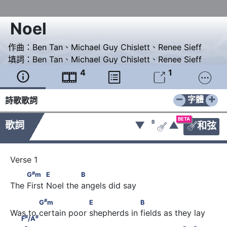
Noel
作曲：
Ben Tan
、
Michael Guy Chislett
、
Renee Sieff
填詞：
Ben Tan
、
Michael Guy Chislett
、
Renee Sieff
4
1





−
+
字體
詩歌歌詞
BETA
B
歌詞
▼
▲
和弦


#
         G
m           E              B
#
G
m
E
B
The First Noel the angels did say
#
#
            G
m                  E                  B                       F
#
G
m
E
B
Was to certain poor shepherds in fields as they lay
#
#
F
/A
#
#
#