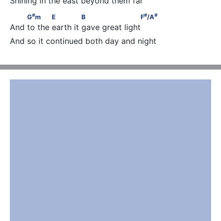
Shining in the east beyond them far
#
#
#
         G
m            E              B                     F
/A
#
#
#
G
m
E
B
F
/A
And to the earth it gave great light
And so it continued both day and night