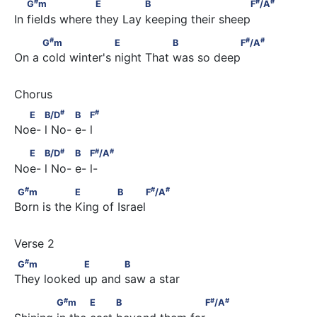
        G
m                  E              B                        F
/A
#
#
#
G
m
E
B
F
/A
In fields where they Lay keeping their sheep
#
#
#
          G
m                   E                B                F
/A
#
#
#
G
m
E
B
F
/A
On a cold winter's night That was so deep
#
#
  E        B/D
                B        F
#
#
E
B/D
B
F
Noe- l No- e- l
#
#
#
  E        B/D
                B        F
/A
#
#
#
E
B/D
B
F
/A
Noe- l No- e- l-
#
#
#
G
m                 E             B      F
/A
#
#
#
G
m
E
B
F
/A
Born is the King of Israel
#
G
m                 E            B
#
G
m
E
B
They looked up and saw a star
#
#
#
             G
m            E          B                    F
/A
#
#
#
G
m
E
B
F
/A