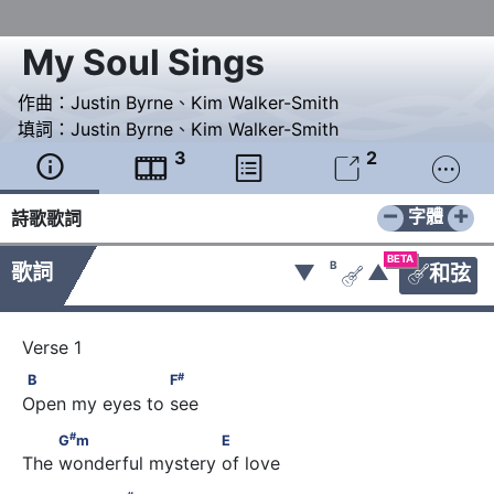
My Soul Sings
作曲：
Justin Byrne
、
Kim Walker-Smith
填詞：
Justin Byrne
、
Kim Walker-Smith
3
2





−
+
字體
詩歌歌詞
BETA
B
歌詞
▼
▲
和弦


#
B                     F
#
B
F
Open my eyes to see 
#
         G
m                       E
#
G
m
E
The wonderful mystery of love
#