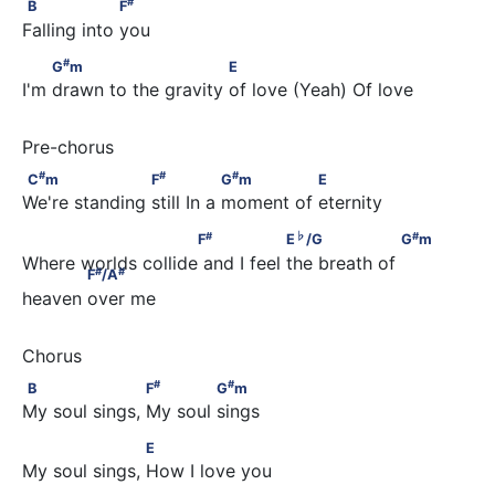
B                  F
#
B
F
Falling into you
#
         G
m                          E
#
G
m
E
I'm drawn to the gravity of love (Yeah) Of love
#
#
#
C
m                    F
                G
m               E
#
#
#
C
m
F
G
m
E
We're standing still In a moment of eternity 
#
♭
#
                         F
                 E
/G                   G
m      
#
♭
#
F
E
/G
G
m
Where worlds collide and I feel the breath of 
#
#
F
/A
heaven over me
#
#
B                    F
             G
m
#
#
B
F
G
m
My soul sings, My soul sings 
                    E
E
My soul sings, How I love you