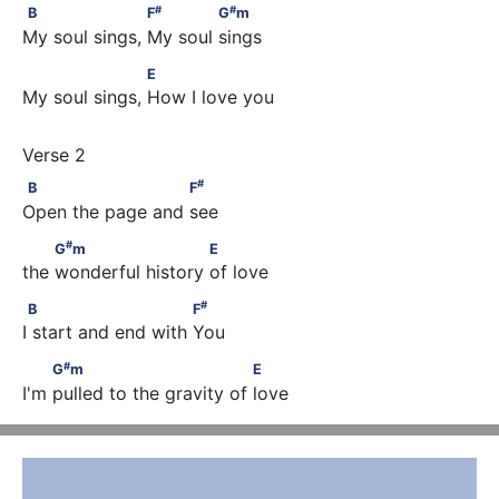
#
#
B                    F
             G
m
#
#
B
F
G
m
My soul sings, My soul sings 
                    E
E
My soul sings, How I love you
#
B                       F
#
B
F
Open the page and see 
#
         G
m                       E
#
G
m
E
the wonderful history of love
#
B                          F
#
B
F
I start and end with You 
#
         G
m                              E
#
G
m
E
I'm pulled to the gravity of love