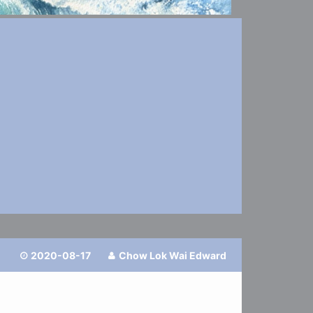
0
2020-08-17
Chow Lok Wai Edward

