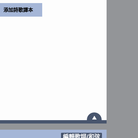
▲
編輯歌詞/和弦