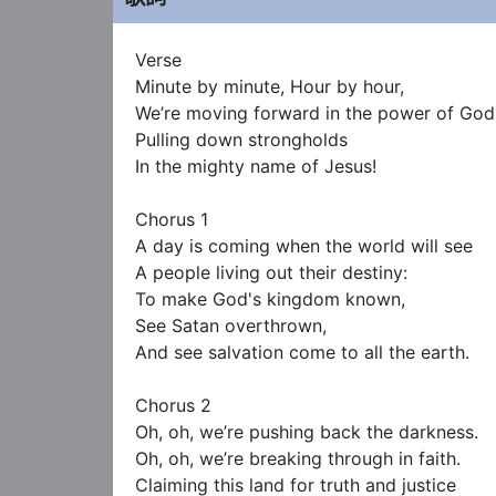
Verse

Minute by minute, Hour by hour,

We’re moving forward in the power of God;
Pulling down strongholds

In the mighty name of Jesus!

Chorus 1

A day is coming when the world will see

A people living out their destiny:

To make God's kingdom known,

See Satan overthrown,

And see salvation come to all the earth.

Chorus 2

Oh, oh, we’re pushing back the darkness.

Oh, oh, we’re breaking through in faith.

Claiming this land for truth and justice
