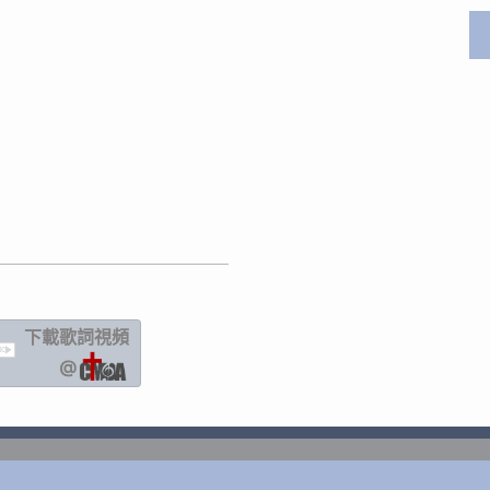
下載歌詞
視頻
IC
@