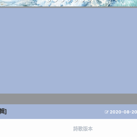
輯]
2020-08-2

詩歌版本