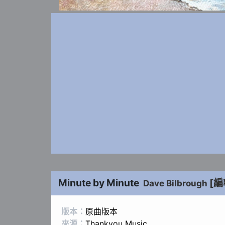
Minute by Minute
[編
Dave Bilbrough
版本：
原曲版本
來源：
Thankyou Music