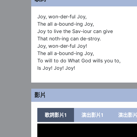
Joy, won-der-ful Joy,  

The all a-bound-ing Joy,  

Joy to live the Sav-iour can give 

That noth-ing can de-stroy.  

Joy, won-der-ful Joy!  

The all a-bound-ing Joy, 

To will to do What God wills you to, 

Is Joy! Joy! Joy!
影片
歌詞影片1
演出影片1
演出影片