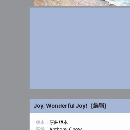
Joy, Wonderful Joy!
[編輯]
版本：
原曲版本
來源：
Anthony Chow