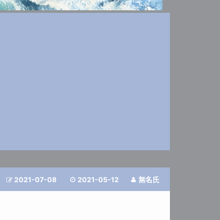
2021-07-08
2021-05-12
無名氏


