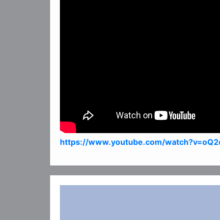
https://www.youtube.com/watch?v=oQ