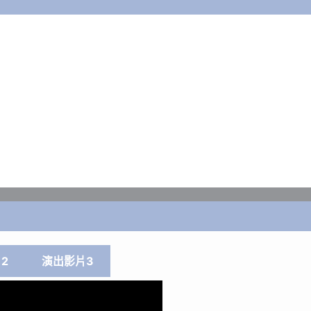
2
演出影片3