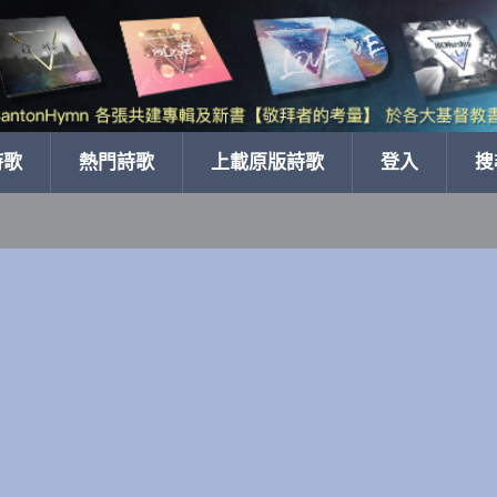
詩歌
熱門詩歌
上載原版詩歌
登入
搜