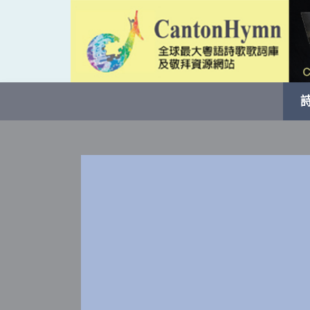
Skip
to
content