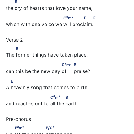
         E
E
the cry of hearts that love your name,
#
7
                             C
m
               B    E
#
7
C
m
B
E
which with one voice we will proclaim.
         E
E
The former things have taken place,
#
7
                             C
m
                                B
#
7
C
m
B
can this be the new day of     praise?
       E
E
A heav'nly song that comes to birth,
#
7
                        C
m
             B
#
7
C
m
B
and reaches out to all the earth.
#
7
#
         F
m
                    E/G
#
7
#
F
m
E/G