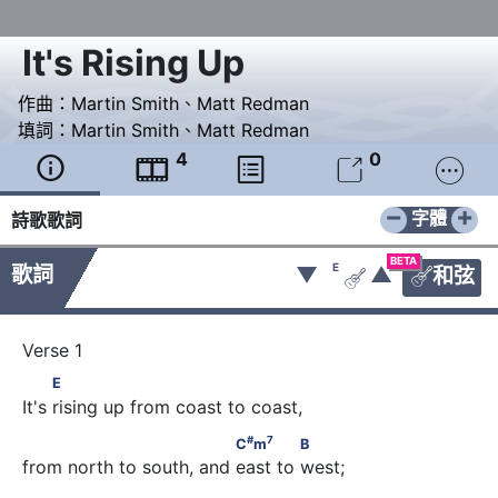
It's Rising Up
作曲：
Martin Smith
、
Matt Redman
填詞：
Martin Smith
、
Matt Redman
4
0





−
+
字體
詩歌歌詞
BETA
E
歌詞
▼
▲
和弦


          E
E
It's rising up from coast to coast,
#
7
                              C
m
             B
#
7
C
m
B
from north to south, and east to west;