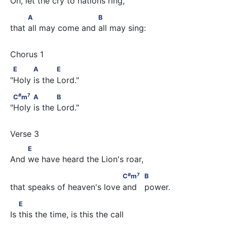
Oh, let the cry to nations ring,
          A                      B
A
B
that all may come and all may sing:
 E          A            E
E
A
E
"Holy is the Lord."
#
7
 C
m
          A            B
#
7
C
m
A
B
"Holy is the Lord."
         E
E
And we have heard the Lion's roar,
#
7
                                  C
m
                     B
#
7
C
m
B
that speaks of heaven's love and   power.
        E
E
Is this the time, is this the call