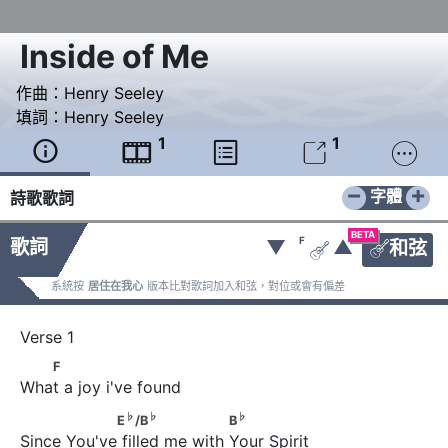
Inside of Me
作曲：
Henry Seeley
填詞：
Henry Seeley
1
1





−
+
字體
詩歌歌詞
BETA
F
歌詞
▼
▲
和弦


系統按
居住在我心
版本比對歌詞加入和弦，對位或會有偏差
   F
F
What a joy i've found
♭
♭
♭
                 E
/B
                     B
♭
♭
♭
E
/B
B
Since You've filled me with Your Spirit