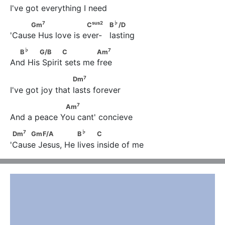
I've got everything I need
7
sus
2
♭
     Gm
                    C
                      B
/D
7
sus
2
♭
Gm
C
B
/D
'Cause Hus love is ever-   lasting
♭
7
  B
          G/B            C              Am
♭
7
B
G/B
C
Am
And His Spirit sets me free
7
                       Dm
7
Dm
I've got joy that lasts forever
7
                  Am
7
Am
And a peace You cant' concieve
7
♭
Dm
     Gm        F/A              B
           C
7
♭
Dm
Gm
F/A
B
C
'Cause Jesus, He lives inside of me