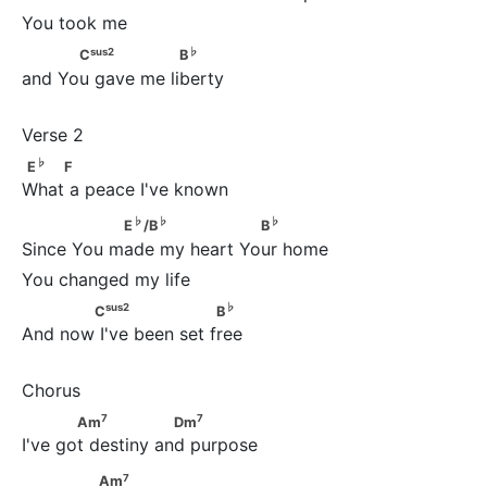
sus
2
♭
           C
                 B
sus
2
♭
C
B
and You gave me liberty
♭
E
    F
♭
E
F
What a peace I've known
♭
♭
♭
                E
/B
                    B
♭
♭
♭
E
/B
B
Since You made my heart Your home
sus
2
♭
            C
                     B
sus
2
♭
C
B
And now I've been set free
7
7
            Am
                 Dm
7
7
Am
Dm
I've got destiny and purpose
7
               Am
7
Am