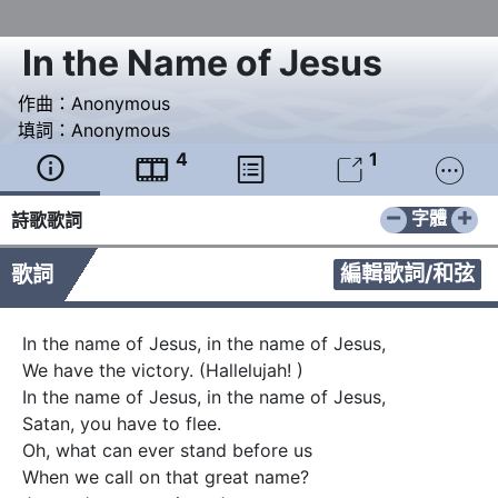
In the Name of Jesus
作曲：
Anonymous
填詞：
Anonymous
4
1





−
+
字體
詩歌歌詞
編輯歌詞/和弦
歌詞
In the name of Jesus, in the name of Jesus,

We have the victory. (Hallelujah! )

In the name of Jesus, in the name of Jesus,

Satan, you have to flee.

Oh, what can ever stand before us

When we call on that great name?
