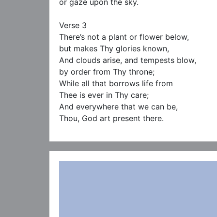
or gaze upon the sky.

Verse 3

There’s not a plant or flower below,

but makes Thy glories known,

And clouds arise, and tempests blow,

by order from Thy throne;

While all that borrows life from

Thee is ever in Thy care;

And everywhere that we can be,

Thou, God art present there.