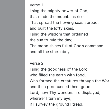
Verse 1

I sing the mighty power of God,

that made the mountains rise,

That spread the flowing seas abroad,

and built the lofty skies.

I sing the wisdom that ordained

the sun to rule the day;

The moon shines full at God’s command,

and all the stars obey.

Verse 2

I sing the goodness of the Lord,

who filled the earth with food,

Who formed the creatures through the Word
and then pronounced them good.

Lord, how Thy wonders are displayed,

where’er I turn my eye,

If I survey the ground I tread,
