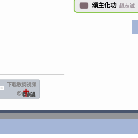
頌主化功

趙志誠
下載歌詞
視頻
IC
@