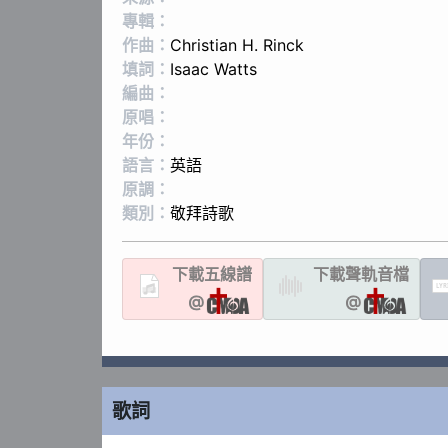
專輯：
作曲：
Christian H. Rinck
填詞：
Isaac Watts
編曲：
原唱：
年份：
語言：
英語
原調：
類別：
敬拜詩歌
下載
五線譜
下載聲軌
音檔
LYR
@
@
歌詞