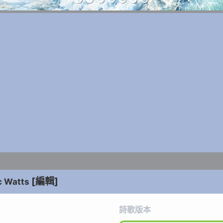
[編輯]
c Watts
詩歌版本