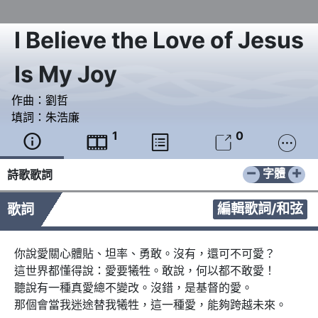
I Believe the Love of Jesus
Is My Joy
作曲：
劉哲
填詞：
朱浩廉
1
0





−
+
字體
詩歌歌詞
編輯歌詞/和弦
歌詞
你說愛關心體貼、坦率、勇敢。沒有，還可不可愛？

這世界都懂得說：愛要犧牲。敢說，何以都不敢愛！

聽說有一種真愛總不變改。沒錯，是基督的愛。

那個會當我迷途替我犧牲，這一種愛，能夠跨越未來。
