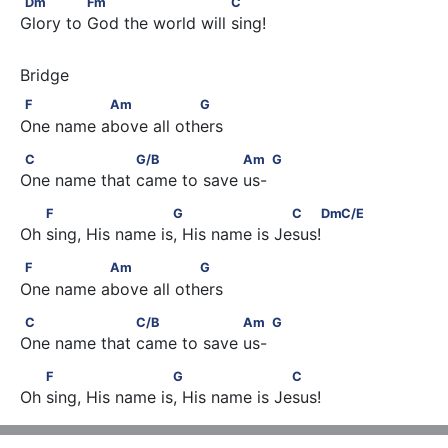
Dm              Fm                        C
Dm
Fm
C
Glory to God the world will sing!
F               Am                 G
F
Am
G
One name above all others
C                   G/B                  Am         G
C
G/B
Am
G
One name that came to save us-
        F                      G                     C    Dm         C/E
F
G
C
Dm
C/E
Oh sing, His name is, His name is Jesus! 
F               Am                 G
F
Am
G
One name above all others
C                   C/B                  Am         G
C
C/B
Am
G
One name that came to save us-
        F                      G                     C
F
G
C
Oh sing, His name is, His name is Jesus!