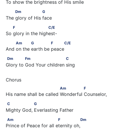
To show the brightness of His smile
         Dm                  G
Dm
G
The glory of His face
        F                      C/E
F
C/E
So glory in the highest-
         Am            G              F     C/E
Am
G
F
C/E
And on the earth be peace
Dm              Fm                       C
Dm
Fm
C
Glory to God Your children sing
                              Am               F
Am
F
His name shall be called Wonderful Counselor,
C                 G
C
G
Mighty God, Everlasting Father
Am                              F                Dm
Am
F
Dm
Prince of Peace for all eternity oh,