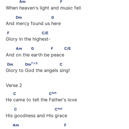
          Am                        F
Am
F
When heaven's light and music fell
         Dm                    G
Dm
G
And mercy found us here
F                      C/E
F
C/E
Glory in the highest-
         Am            G              F     C/E
Am
G
F
C/E
And on the earth be peace
7
♭
5
Dm              Dm
                    C
7
♭
5
Dm
Dm
C
Glory to God the angels sing!
sus
        C                      C
sus
C
C
He came to tell the Father's love
sus
         C                      C
sus
C
C
His goodness and His grace
        Am                            F
Am
F