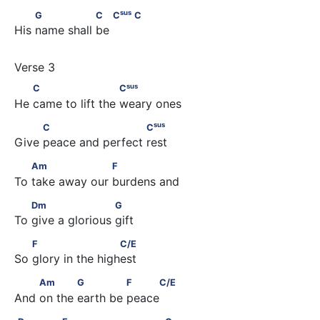
sus
         G                C        C
                     C
sus
G
C
C
C
His name shall be  
sus
        C                      C
sus
C
C
He came to lift the weary ones
sus
          C                       C
sus
C
C
Give peace and perfect rest
        Am                   F
Am
F
To take away our burdens and
        Dm                     G
Dm
G
To give a glorious gift
        F                      C/E
F
C/E
So glory in the highest
         Am            G              F     C/E
Am
G
F
C/E
And on the earth be peace