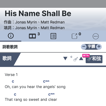
His Name Shall Be
作曲：
Jonas Myrin
、
Matt Redman
填詞：
Jonas Myrin
、
Matt Redman
3
0





−
+
字體
詩歌歌詞
BETA
C
歌詞
▼
▲
和弦


sus
         C                      C
sus
C
C
Oh, can you hear the angels' song
sus
          C                       C
sus
C
C
That rang so sweet and clear