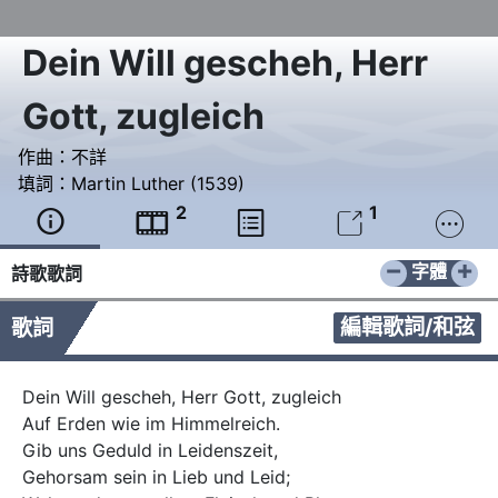
Dein Will gescheh, Herr
Gott, zugleich
作曲：
不詳
填詞：
Martin Luther (1539)
2
1





−
+
字體
詩歌歌詞
編輯歌詞/和弦
歌詞
Dein Will gescheh, Herr Gott, zugleich

Auf Erden wie im Himmelreich.

Gib uns Geduld in Leidenszeit,

Gehorsam sein in Lieb und Leid;
