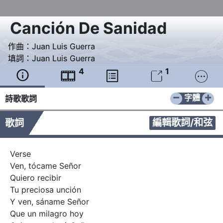
Canción De Sanidad
作曲：
Juan Luis Guerra
填詞：
Juan Luis Guerra
4
1





−
+
字體
詩歌歌詞
編輯歌詞/和弦
歌詞
Verse

Ven, tócame Señor

Quiero recibir

Tu preciosa unción

Y ven, sáname Señor

Que un milagro hoy
