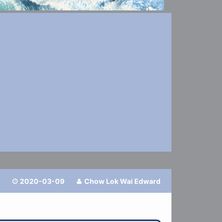
2020-03-09
Chow Lok Wai Edward

