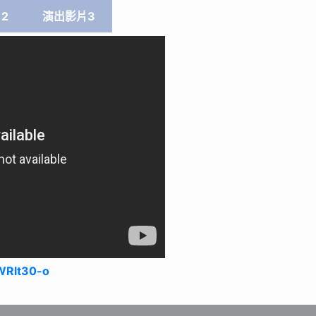
2
演出影片3
WRlt30-o