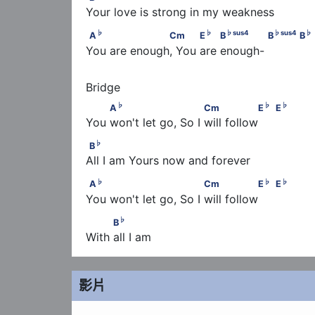
Your love is strong in my weakness
♭
♭
♭
sus
4
A
                   Cm           E
         B
  
♭
♭
♭
sus
4
♭
sus
4
♭
A
Cm
E
B
B
B
You are enough, You are enough-
♭
♭
         A
                        Cm                E
 
♭
♭
♭
A
Cm
E
E
You won't let go, So I will follow
♭
B
♭
B
All I am Yours now and forever
♭
♭
A
                            Cm                E
      
♭
♭
♭
A
Cm
E
E
You won't let go, So I will follow
♭
          B
♭
B
With all I am
影片