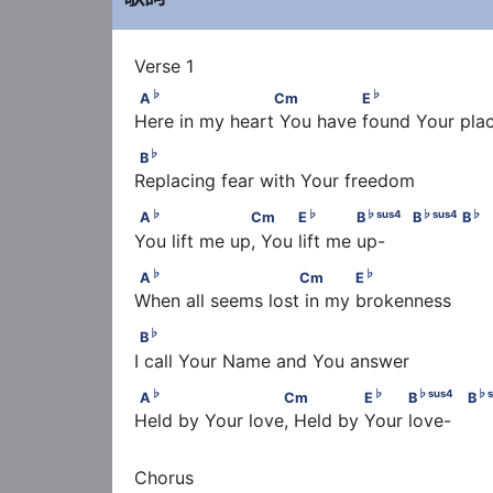
♭
♭
A
                     Cm               E
♭
♭
A
Cm
E
Here in my heart You have found Your plac
♭
B
♭
B
Replacing fear with Your freedom
♭
♭
♭
su
A
                   Cm           E
             B
♭
♭
♭
sus
4
♭
sus
4
♭
A
Cm
E
B
B
B
You lift me up, You lift me up-
♭
♭
A
                        Cm            E
♭
♭
A
Cm
E
When all seems lost in my brokenness
♭
B
♭
B
I call Your Name and You answer
♭
♭
A
                      Cm               E
          B
♭
♭
♭
sus
4
♭
A
Cm
E
B
B
Held by Your love, Held by Your love-