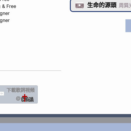
生命的源頭

周巽光
 & Free
gner
gner
下載歌詞
視頻
IC
@