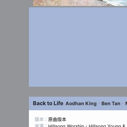
Back to Life
Aodhan King
、
Ben Tan
、
版本：
原曲版本
來源：
Hillsong Worship
、
Hillsong Young &