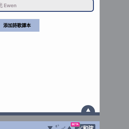
 Ewen
▲
BETA
♭
E
▼
▲
和弦
