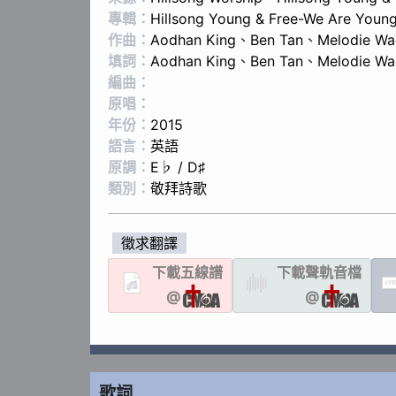
專輯：
Hillsong Young & Free-We Are Young
作曲：
Aodhan King
、
Ben Tan
、
Melodie Wa
填詞：
Aodhan King
、
Ben Tan
、
Melodie Wa
編曲：
原唱：
年份：
2015
語言：
英語
原調：
E♭ / D♯
類別：
敬拜詩歌
徵求翻譯
下載
五線譜
下載聲軌
音檔
LYR
@
@
歌詞