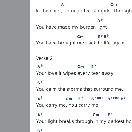
♭
                 A
                           Cm          
♭
A
Cm
In the night, Through the struggle, Through 
♭
                             A
♭
A
You have made my burden light
♭
♭
                      Cm             E
        B
♭
♭
Cm
E
B
You have brought me back to life again
♭
♭
A
                        Cm           E
♭
♭
A
Cm
E
Your love it wipes every tear away
♭
B
♭
B
You calm the storms that surround me.
♭
♭
♭
sus
4
A
                 Cm           E
           B
  
♭
♭
♭
sus
4
♭
sus
4
♭
A
Cm
E
B
B
B
You carry me, You carry me-
♭
♭
A
                              Cm            E
♭
♭
A
Cm
E
Your light breaks through in my darkest ho
♭
B
♭
B