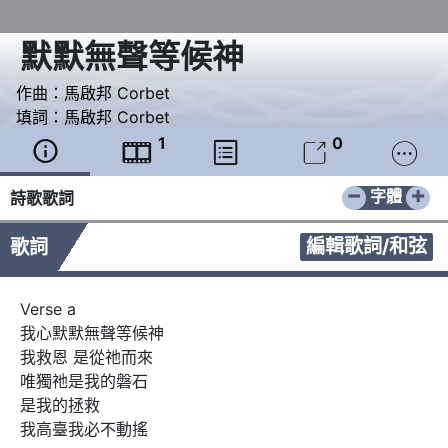
默默無聲等候神
作曲：
馬啟邦 Corbet
填詞：
馬啟邦 Corbet
1
0





−
+
字體
詩歌歌詞
編輯歌詞/和弦
歌詞
Verse a

我心默默無聲等候神

我救恩 是從祂而來

唯獨祂是我的磐石 

是我的拯救

我高臺我必不動搖
