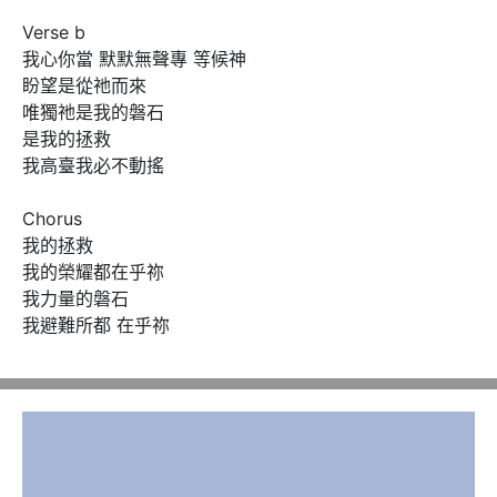
Verse b

我心你當 默默無聲專 等候神

盼望是從祂而來

唯獨祂是我的磐石 

是我的拯救

我高臺我必不動搖

Chorus

我的拯救 

我的榮耀都在乎祢

我力量的磐石

我避難所都 在乎祢