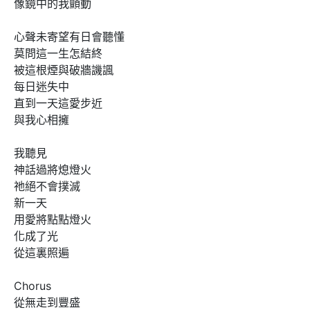
像鏡中的我顫動

心聲未寄望有日會聽懂

莫問這一生怎結終

被這根煙與破牆譏諷

每日迷失中

直到一天這愛步近

與我心相擁

我聽見

神話過將熄燈火

祂絕不會撲滅

新一天

用愛將點點燈火

化成了光

從這裏照遍

Chorus

從無走到豐盛
