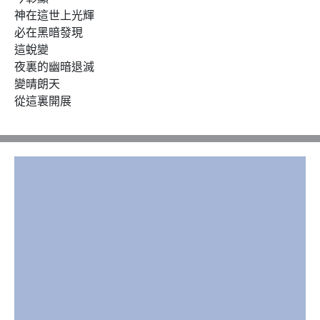
神在這世上光輝

必在黑暗發現

這蛻變

夜裏的幽暗退滅

變晴朗天

從這裏開展