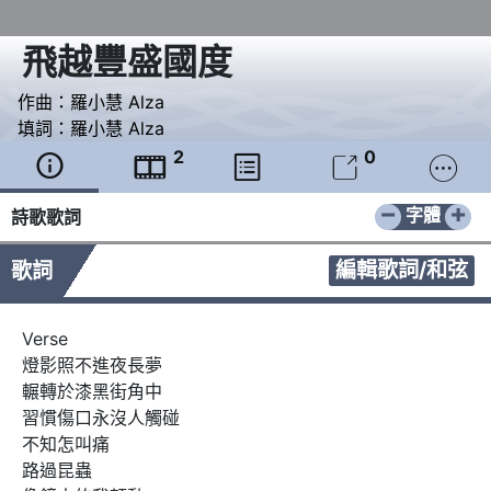
飛越豐盛國度
作曲：
羅小慧 Alza
填詞：
羅小慧 Alza
2
0





−
+
字體
詩歌歌詞
編輯歌詞/和弦
歌詞
Verse

燈影照不進夜長夢

輾轉於漆黑街角中

習慣傷口永沒人觸碰

不知怎叫痛

路過昆蟲
