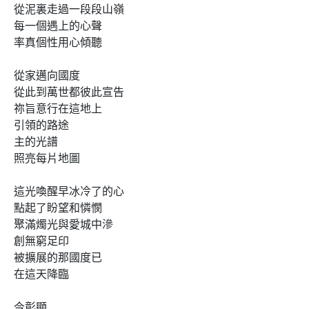
從泥裏走過一段段山嶺

每一個遇上的心聲

率真個性用心傾聽

從家邁向國度

從此到萬世都彼此宣告

祢旨意行在這地上

引領的路途

主的光譜

照亮每片地圖

這光喚醒早冰冷了的心

點起了盼望和憐憫

聚滿燭光與愛城中滲

創無窮足印

被擴展的那國度已

在這天降臨

今彰顯
