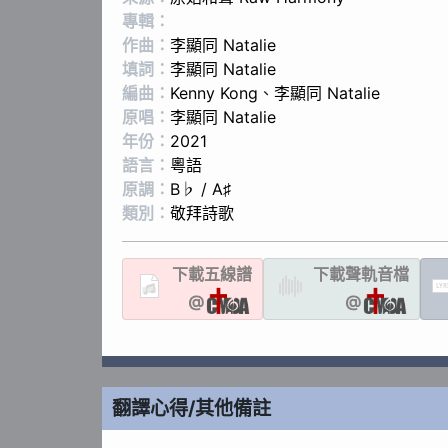
專輯：
作曲：
李顯同 Natalie
填詞：
李顯同 Natalie
編曲：
Kenny Kong
、
李顯同 Natalie
原唱：
李顯同 Natalie
年份：
2021
語言：
粵語
原調：
B♭ / A♯
類別：
敬拜詩歌
下載
五線譜
下載聲軌
音檔
LYR
@
@
翻譯心得/其他備註