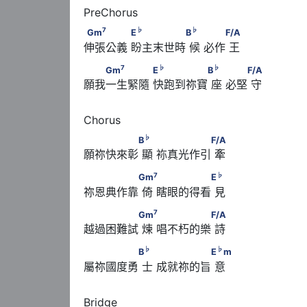
7
♭
♭
Gm
　　　　      E
　　　　　B
      　 
7
♭
♭
Gm
E
B
F/A
伸張公義 盼主末世時 候 必作 王
7
♭
♭
　　Gm
　　　　      E
　　　　　B
     
7
♭
♭
Gm
E
B
F/A
願我一生緊隨 快跑到祢寶 座 必堅 守
♭
　　　　　B
      　 　　　　　F/A
♭
B
F/A
願祢快來彰 顯 袮真光作引 牽
7
♭
　　　　　Gm
      　 　　　　　E
7
♭
Gm
E
祢恩典作靠 倚 瞎眼的得看 見
7
　　　　　Gm
      　 　　　　　F/A
7
Gm
F/A
越過困難試 煉 唱不朽的樂 詩
♭
♭
　　　　　B
      　 　　　　　E
m
♭
♭
B
E
m
屬祢國度勇 士 成就祢的旨 意