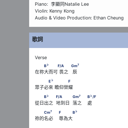
Piano:  李顯同Natalie Lee

Violin: Kenny Kong

Audio & Video Production: Ethan Cheung
歌詞
♭
7
　　B
　　　F/A      　　            Gm
♭
7
B
F/A
Gm
在祢大而可 畏之   辰
♭
　　　E
　      　　　F
♭
E
F
眾子必來 瞻仰榮耀
♭
7
　　B
　　            F/A　　　            Gm
　　
♭
7
♭
B
F/A
Gm
B
/F
從日出之  地到日  落之    處
7
♭
　　Cm
　　                        F　　　B
7
♭
Cm
F
B
祢的名必    尊為大