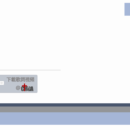
下載歌詞
視頻
IC
@