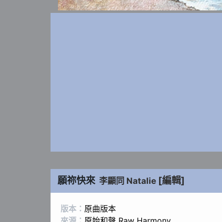
願祢快來
[編輯]
李顯同 Natalie
版本：
原曲版本
來源：
原始和聲 Raw Harmony