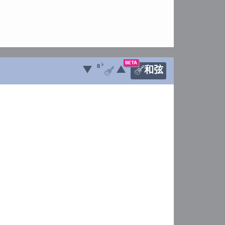
BETA
♭
B
▼
▲
和弦

