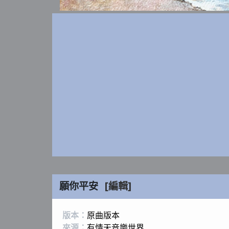
願你平安
[編輯]
版本：
原曲版本
來源：
有情天音樂世界