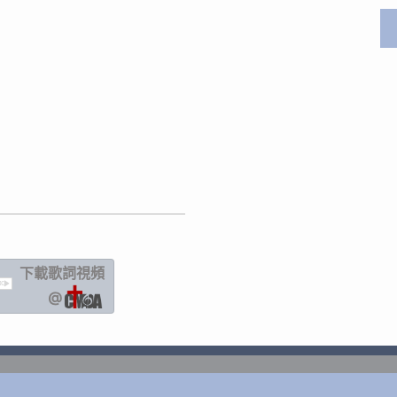
下載歌詞
視頻
IC
@