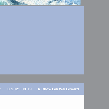
2
2021-03-19
Chow Lok Wai Edward

