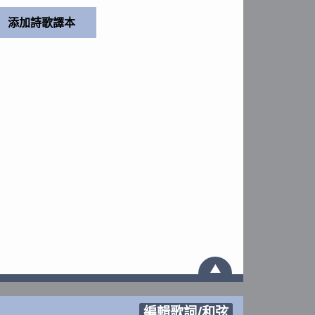
▲
編輯歌詞/和弦