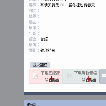
專輯：
有情天詩集 01 - 嚴冬裡也有春天
作曲：
填詞：
編曲：
原唱：
年份：
語言：
台語
原調：
類別：
敬拜詩歌
徵求翻譯
下載
五線譜
下載聲軌
音檔
LYR
@
@
歌詞