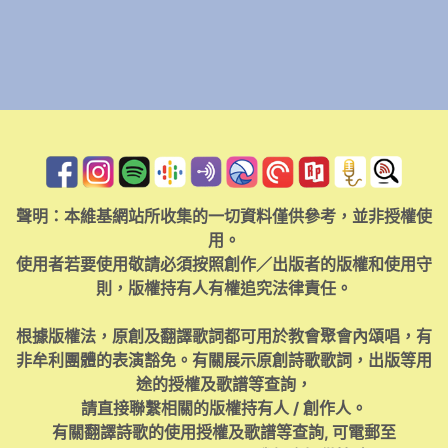
聲明：本維基網站所收集的一切資料僅供參考，並非授權使
用。
使用者若要使用敬請必須按照創作／出版者的版權和使用守
則，版權持有人有權追究法律責任。
根據版權法，原創及翻譯歌詞都可用於教會聚會內頌唱，有
非牟利團體的表演豁免。有關展示原創詩歌歌詞，出版等用
途的授權及歌譜等查詢，
請直接聯繫相關的版權持有人 / 創作人。
有關翻譯詩歌的使用授權及歌譜等查詢, 可電郵至