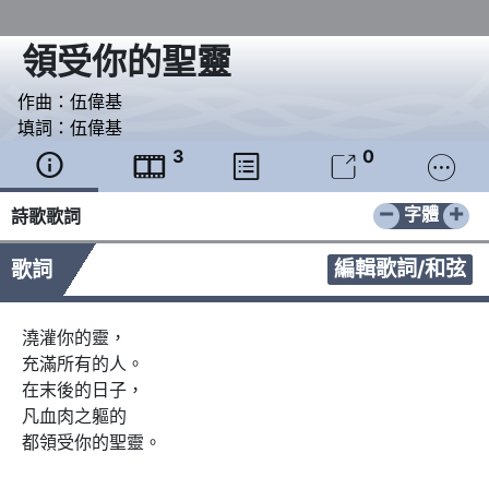
領受你的聖靈
作曲：
伍偉基
填詞：
伍偉基
3
0





−
+
字體
詩歌歌詞
編輯歌詞/和弦
歌詞
澆灌你的靈，

充滿所有的人。

在末後的日子，

凡血肉之軀的

都領受你的聖靈。