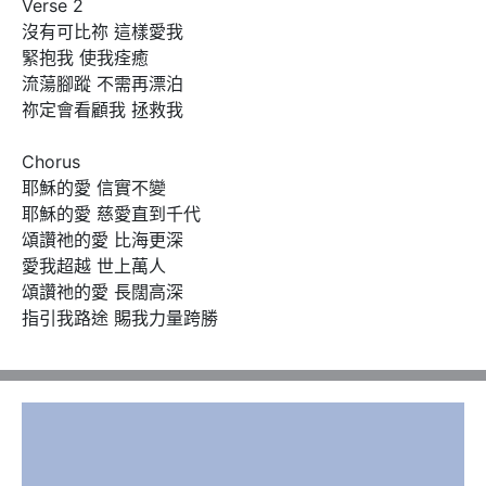
Verse 2

沒有可比祢 這樣愛我

緊抱我 使我痊癒

流蕩腳蹤 不需再漂泊

祢定會看顧我 拯救我

Chorus 

耶穌的愛 信實不變

耶穌的愛 慈愛直到千代

頌讚祂的愛 比海更深

愛我超越 世上萬人

頌讚祂的愛 長闊高深

指引我路途 賜我力量跨勝