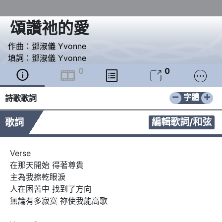
頌讚祂的愛
作曲：
鄧淑儀 Yvonne
填詞：
鄧淑儀 Yvonne
0
0





−
+
字體
詩歌歌詞
編輯歌詞/和弦
歌詞
Verse 

在那天開始 得著尊貴

主為我擦乾眼淚

人在困苦中 找到了方向

無論有多寂寞 祢使我能高歌
