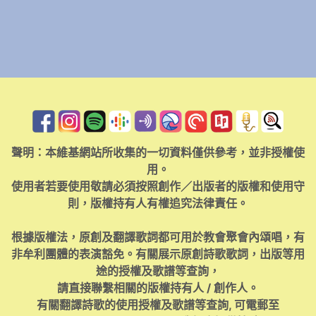
聲明：本維基網站所收集的一切資料僅供參考，並非授權使
用。
使用者若要使用敬請必須按照創作／出版者的版權和使用守
則，版權持有人有權追究法律責任。
根據版權法，原創及翻譯歌詞都可用於教會聚會內頌唱，有
非牟利團體的表演豁免。有關展示原創詩歌歌詞，出版等用
途的授權及歌譜等查詢，
請直接聯繫相關的版權持有人 / 創作人。
有關翻譯詩歌的使用授權及歌譜等查詢, 可電郵至