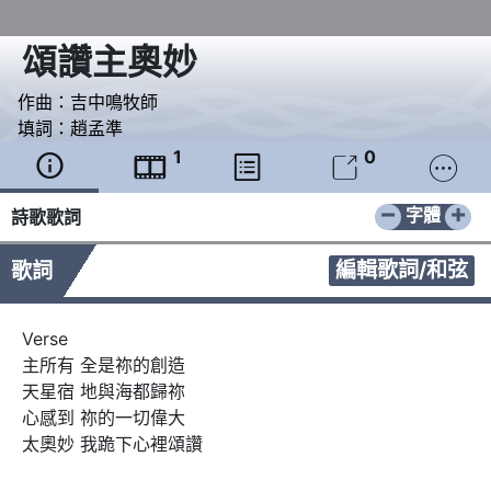
頌讚主奧妙
作曲：
吉中鳴牧師
填詞：
趙孟準
1
0





−
+
字體
詩歌歌詞
編輯歌詞/和弦
歌詞
Verse

主所有 全是祢的創造

天星宿 地與海都歸祢

心感到 祢的一切偉大

太奧妙 我跪下心裡頌讚