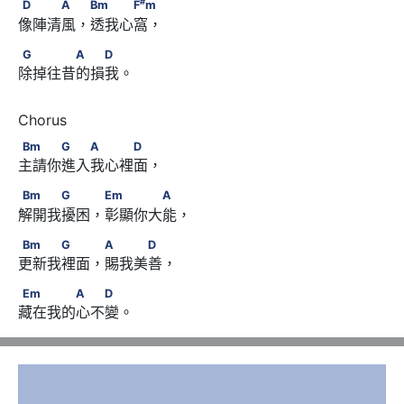
D　　　A　 Bm　　　F
m
#
D
A
Bm
F
m
像陣清風，透我心窩，
G　　　　A　　D
G
A
D
除掉往昔的損我。
Bm　　　G　　A　　　D
Bm
G
A
D
主請你進入我心裡面，
Bm　　　G　　 Em　　　　A
Bm
G
Em
A
解開我擾困，彰顯你大能，
Bm　　　G　　 A　　　D
Bm
G
A
D
更新我裡面，賜我美善，
Em　　　　A　　D
Em
A
D
藏在我的心不變。