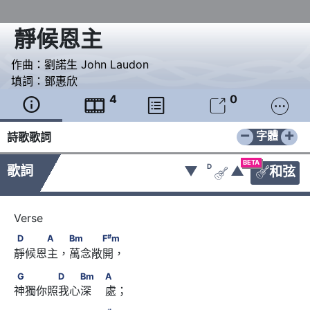
靜候恩主
作曲：
劉諾生 John Laudon
填詞：
鄧惠欣
4
0





−
+
字體
詩歌歌詞
BETA
D
歌詞
▼
▲
和弦


#
D　　　A　 Bm　　　F
m
#
D
A
Bm
F
m
靜候恩主，萬念敞開，
G　　　　D　　Bm　                        A
G
D
Bm
A
神獨你照我心深    處；
#