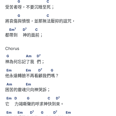
　　　G　 　　　　　C
G
C
受苦者呀，不要沉睡至死；
　　　G　　　 　　　C
G
C
將哀傷與憤恨，並那無法壓抑的詛咒，
7
7
　Em
　　                        D
　　　C
7
7
Em
D
C
都帶到    神的面前；
7
G　　　　　Am　　            D
7
G
Am
D
神為何忘記了我  們；
7
Em　　　　　Em　　　D
　　　G
7
Em
Em
D
G
他永遠轉臉不再看顧我們嗎？
Am　　　　　Em
Am
Em
困苦的靈魂只向神哭訴；
7
Em　                        D　　　G　　　　　C　　D
7
Em
D
G
C
D
它    力竭嘶聲的呼求神快到來。
7
7
Em　　　Em　　　D
　　            G　　　D
　　　Em
7
7
Em
Em
D
G
D
Em