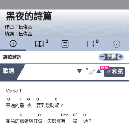
黑夜的詩篇
作曲：
伍偉基
填詞：
伍偉基
3
0





−
+
字體
詩歌歌詞
BETA
G
歌詞
▼
▲
和弦


G　　　F　            G　 G　　　　C
G
F
G
G
C
靈魂的黑  夜！要到幾時呢？
7
　　　G　　　　C　 　　　Em
7
7
G
C
Em
D
C
罪惡的囂張與狂傲，怎麼沒有     盡    頭？
7
                              D
　                        C