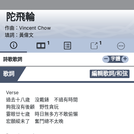
陀飛輪
作曲：
Vincent Chow
填詞：
黃偉文
1
1





−
+
字體
詩歌歌詞
編輯歌詞/和弦
歌詞
Verse

過去十八歲　沒戴錶　不過有時間

夠我沒有後顧　野性貪玩

霎眼廿七歲　時日無多方不敢偷懶

宏願縱未了　奮鬥總不太晚
