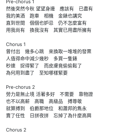
Pre-chorus 1

然後突然今秋 望望身邊　應該有　已盡有

我的美酒　跑車　相機　金錶也講究

直到世間　個個也妒忌　仍不怎麼富有

用我尚有　換我沒有　其實已用盡所擁有

Chorus 1

曾付出　幾多心跳　來換取一堆堆的發票

人值得命中減少幾秒　多買一隻錶

秒速　捉得緊了　而皮膚竟偷偷鬆了

為何用到盡了　至知哪樣緊要

Pre-chorus 2

勞力是無止境 活著多好　不需要　靠物證

也不以高薪　高職　高級品　搏尊敬

就算搏到　伯爵那地位　和蕭邦的雋永

賣了任性　日拼夜拼　忘掉了為什麼高興

Chorus 2
