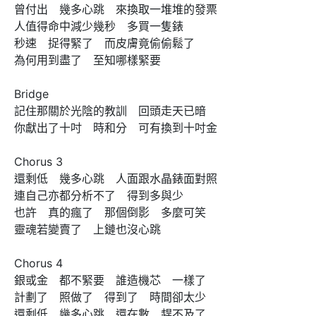
曾付出　幾多心跳　來換取一堆堆的發票

人值得命中減少幾秒　多買一隻錶

秒速　捉得緊了　而皮膚竟偷偷鬆了

為何用到盡了　至知哪樣緊要

Bridge

記住那關於光陰的教訓　回頭走天已暗

你獻出了十吋　時和分　可有換到十吋金

Chorus 3

還剩低　幾多心跳　人面跟水晶錶面對照

連自己亦都分析不了　得到多與少

也許　真的瘋了　那個倒影　多麼可笑

靈魂若變賣了　上鏈也沒心跳

Chorus 4

銀或金　都不緊要　誰造機芯　一樣了

計劃了　照做了　得到了　時間卻太少

還剩低　幾多心跳　還在數　趕不及了
