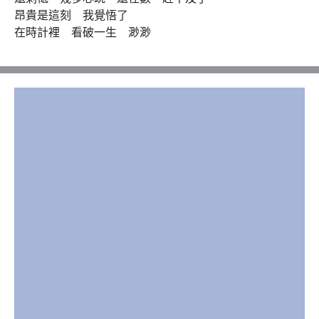
昂貴是這刻　我覺悟了

在時計裡　看破一生　渺渺