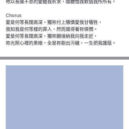
祂以長遠不息的愛聽我祈求，還體恤我軟弱我所所有。

Chorus 

愛是何等長闊高深，獨祢付上贖價愛我甘犧牲，

我知我是何等樣的罪人，然而還得著祢憐憫。

愛是何等長闊高深，獨祢願接納我向我走近，

祢光照心裡的黑暗，全是祢剔出污穢，一生把我護蔭。