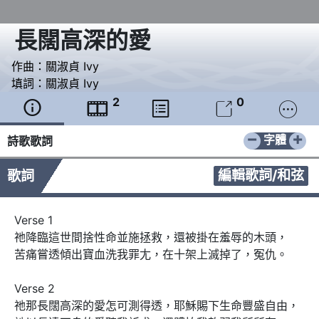
長闊高深的愛
作曲：
關淑貞 Ivy
填詞：
關淑貞 Ivy
2
0





−
+
字體
詩歌歌詞
編輯歌詞/和弦
歌詞
Verse 1

祂降臨這世間捨性命並施拯救，還被掛在羞辱的木頭，

苦痛嘗透傾出寶血洗我罪尢，在十架上滅掉了，冤仇。

Verse 2

祂那長闊高深的愛怎可測得透，耶穌賜下生命豐盛自由，
