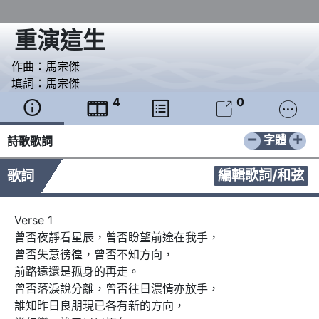
重演這生
作曲：
馬宗傑
填詞：
馬宗傑
4
0





−
+
字體
詩歌歌詞
編輯歌詞/和弦
歌詞
Verse 1

曾否夜靜看星辰，曾否盼望前途在我手，

曾否失意徬徨，曾否不知方向，

前路遠還是孤身的再走。

曾否落淚說分離，曾否往日濃情亦放手，

誰知昨日良朋現已各有新的方向，
