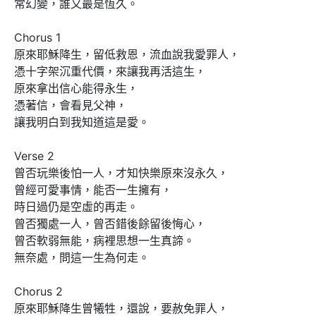
常幻變，誰又最是恆久。

Chorus 1

原來耶穌降生，留低救恩，流血說我愛罪人，

憑十字架沉重代價，來讓我再活這生，

原來拿出信心能得永生，

憑著信，會看見父神，

讓我明白到我知道這是愛。

Verse 2

曾否玩樂後怕一人，才知快樂原來沒永久，

曾經可愛事情，能否一生擁有，

時日過仍是空虛的再走。

曾否獨處一人，曾否錯後餘留後悔心，

曾否軟弱無能，病裡思想一生真諦。

無奈處，問這一生為何走。

Chorus 2

原來耶穌降生曾犧牲，還說，要赦免罪人，
