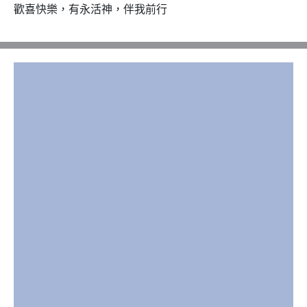
歡喜快樂，有永活神，伴我前行