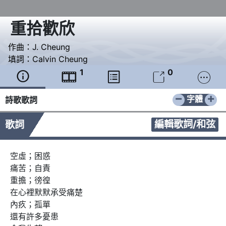
重拾歡欣
作曲：
J. Cheung
填詞：
Calvin Cheung
1
0





−
+
字體
詩歌歌詞
編輯歌詞/和弦
歌詞
空虛；困惑

痛苦；自責

重擔；徬徨

在心裡默默承受痛楚

內疚；孤單

還有許多憂患
