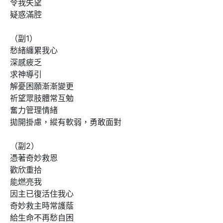
令我失望

疑惑滿腔

（副1）

愁緒纏累我心

深感疲乏

求神導引

解憂困願漸漸變更

祈望眾肢體常互勉

奮力管理情緒

拋開掛慮，縱有軟弱，勇敢面對

（副2）

憑著奇妙救恩

歡欣重拾

能燃亮我

因主已復活住我心

奇妙救主時常護蔭

給生命不再愁自困
