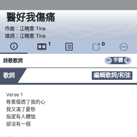
醫好我傷痛
作曲：
江曉雯 Tina
填詞：
江曉雯 Tina
1
0





−
+
字體
詩歌歌詞
編輯歌詞/和弦
歌詞
Verse 1

辱罵傷透了我的心

我又滿了憂愁

指望有人體恤

卻沒有一個
