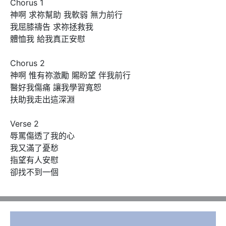
Chorus 1

神啊 求祢幫助 我軟弱 無力前行

我屈膝禱告 求祢拯救我

體恤我 給我真正安慰

Chorus 2

神啊 惟有祢激勵 賜盼望 伴我前行

醫好我傷痛 讓我學習寬恕

扶助我走出這深淵

Verse 2

辱罵傷透了我的心

我又滿了憂愁

指望有人安慰

卻找不到一個