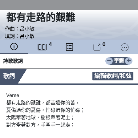
都有走路的艱難
作曲：
呂小敏
填詞：
呂小敏
4
0





−
+
字體
詩歌歌詞
編輯歌詞/和弦
歌詞
Verse

都有走路的艱難，都苦過你的苦，

憂傷過你的憂傷，忙碌過你的忙碌；

太陽牽著地球，樹根牽著泥土；

對方牽著對方，手牽手一起走；
