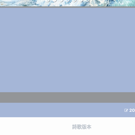
20

詩歌版本