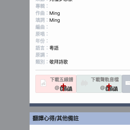
專輯：
作曲：
Ming
填詞：
Ming
編曲：
原唱：
年份：
語言：
粵語
原調：
類別：
敬拜詩歌
下載
五線譜
下載聲軌
音檔
LYR
@
@
翻譯心得/其他備註