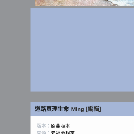
道路真理生命
[編輯]
Ming
版本：
原曲版本
來源：
元福夢想家