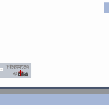
下載歌詞
視頻
IC
@