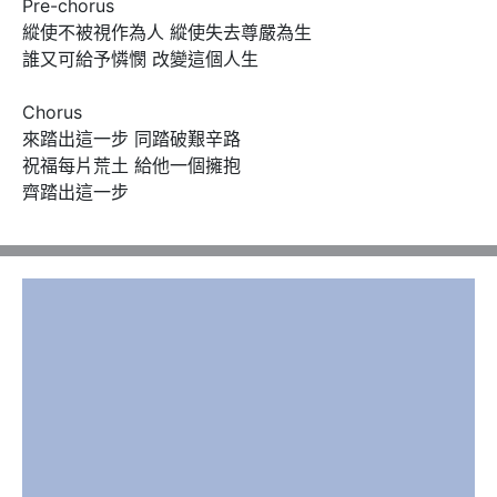
Pre-chorus

縱使不被視作為人 縱使失去尊嚴為生

誰又可給予憐憫 改變這個人生

Chorus

來踏出這一步 同踏破艱辛路

祝福每片荒土 給他一個擁抱

齊踏出這一步