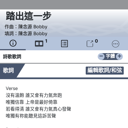
踏出這一步
作曲：
陳念源 Bobby
填詞：
陳念源 Bobby
1
0





−
+
字體
詩歌歌詞
編輯歌詞/和弦
歌詞
Verse

沒有溫飽 誰又會有力氣奔跑

唯獨信靠 上帝是最好倚靠

若看得清 誰又會有力氣真心發聲

唯獨有祢能聽見這訴苦聲
