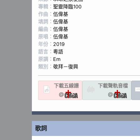
專輯：
聖靈降臨100
作曲：
伍偉基
填詞：
伍偉基
編曲：
伍偉基
原唱：
伍偉基
年份：
2019
語言：
粵語
原調：
Em
類別：
敬拜－復興
下載
五線譜
下載聲軌
音檔
LYR
@
@
歌詞