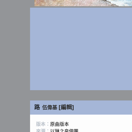
路
[編輯]
伍偉基
版本：
原曲版本
來源：
以琳之泉使團