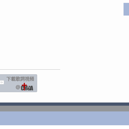
下載歌詞
視頻
IC
@