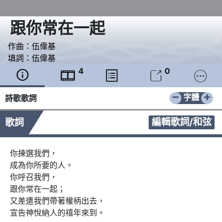
跟你常在一起
作曲：
伍偉基
填詞：
伍偉基
4
0





−
+
字體
詩歌歌詞
編輯歌詞/和弦
歌詞
你揀選我們，

成為你所要的人。

你呼召我們，

跟你常在一起；

又差遣我們帶著權柄出去，

宣告神悅納人的禧年來到。