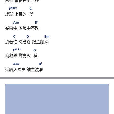
萬有 權柄在主手裡 
#
dim
　F
　      　　　            G
#
dim
F
G
成就 上帝的  愛 
7
　　Am　      　　　　B
7
Am
B
暴雨中 困境中不改
　　C　      　　D　      　　　Em
C
D
Em
憑著信 憑著愛 跟主腳踪 
#
dim
　　F
　      　　　            G
#
dim
F
G
為救恩 燃亮火  種 
7
　　Am　　　      　　　B
7
Am
B
延續天國夢 請主澆灌