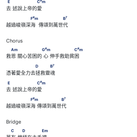
E　      　　　　　C
m
#
E
C
m
去 述說上帝的愛
#
7
　　　　　F
m　       　　　　　B
#
7
F
m
B
越過峻嶺深海  傳頌到萬世代
#
#
　Am　      　　　　　G
m      　 　　　　　C
m
#
#
Am
G
m
C
m
救恩 關心苦困的 心 伸手救助貧困
7
　　　　　　D　　　B
7
D
B
憑著愛全力去拯救靈魂
#
E　      　　　　　C
m
#
E
C
m
去 述說上帝的愛
#
7
　　　　　F
m　      　　　　　B
#
7
F
m
B
越過峻嶺深海 傳頌到萬世代
　C　      　D　　　　Em
C
D
Em