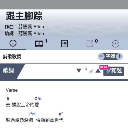
跟主腳踪
作曲：
薛騰鼒 Allen
填詞：
薛騰鼒 Allen
1
0





−
+
字體
詩歌歌詞
BETA
E
歌詞
▼
▲
和弦


#
E　      　　　　　C
m
#
E
C
m
去 述說上帝的愛
#
7
　　　　　F
m　       　　　　　B
#
7
F
m
B
越過峻嶺深海  傳頌到萬世代
#