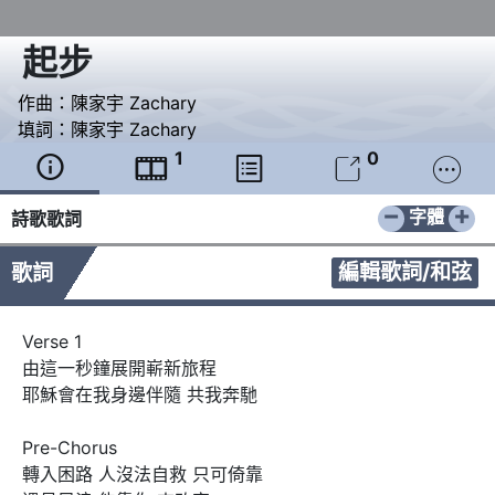
起步
作曲：
陳家宇 Zachary
填詞：
陳家宇 Zachary
1
0





−
+
字體
詩歌歌詞
編輯歌詞/和弦
歌詞
Verse 1

由這一秒鐘展開嶄新旅程

耶穌會在我身邊伴隨 共我奔馳

Pre-Chorus

轉入困路 人沒法自救 只可倚靠
