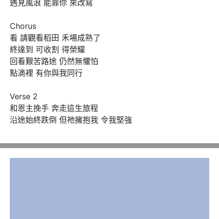
遇見風浪 能靠你 來改寫

Chorus

看 請觀看稻田 禾場成熟了

終達到 可收割 得榮耀

回看艱苦路途 仍然無懼怕

點滴裡 有你與我同行

Verse 2

和恩主挽手 奔走這生旅程

沿途始終跌倒 但祂擁抱我 令我堅強