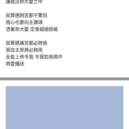
讓我活祢大愛之中

就算遇困苦都不驚怕 

我心也要向主讚頌

憑著祢大愛 定會越過險峻

就算遇痛苦都必跨過

我信主恩典必夠用

全能上帝令我 令我如鳥飛中

將愛播送