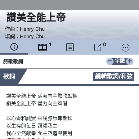
讚美全能上帝
作曲：
Henry Chu
填詞：
Henry Chu
1
0





−
+
字體
詩歌歌詞
編輯歌詞/和弦
歌詞
讚美全能上帝 活著向主歡欣獻祭

讚美全能上帝 盡力向主頌唱

以心靈和誠實 來屈膝謙卑敬拜

以生存的每日 讚頌我主

我心全然獻奉 允主塑造與使用
