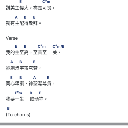
　　　E　　 　　C
m
#
E
C
m
讚美主偉大，祢是可畏， 
　　A　　B　　E
A
B
E
獨有主配得敬拜。
#
#
　　E　　B　 　C
m　　                        C
m/B
#
#
E
B
C
m
C
m/B
我的主至高，至善至    美，
　A　　B　　　E
A
B
E
祢創造宇宙穹蒼，
　E　　B　 　A　　　E
E
B
A
E
同心頌讚，神聖潔尊貴，
#
　　F
m　　                        B　　E
#
F
m
B
E
我要一生    歌頌祢。
B
B
(To chorus)