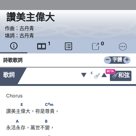
讚美主偉大
作曲：
古丹青
填詞：
古丹青
1
0





−
+
字體
詩歌歌詞
BETA
E
歌詞
▼
▲
和弦


#
　　　E　　 　　C
m
#
E
C
m
讚美主偉大，祢是尊貴，
　　A　　 　　　B
A
B
永活永存，萬世不變，
#