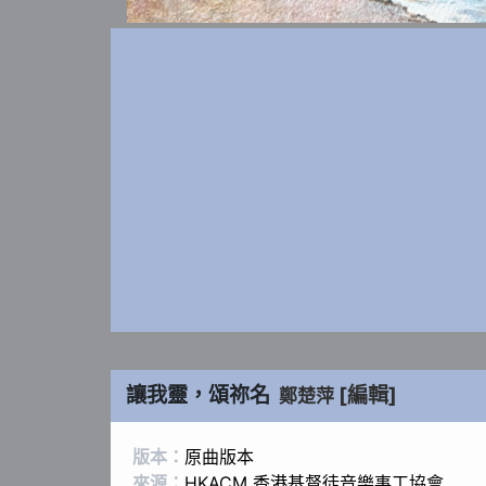
讓我靈，頌祢名
[編輯]
鄭楚萍
版本：
原曲版本
來源：
HKACM 香港基督徒音樂事工協會