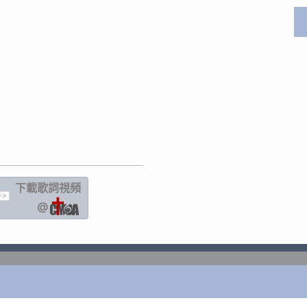
下載歌詞
視頻
IC
@