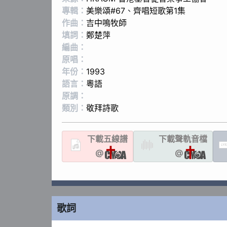
專輯：
美樂頌#67
、
齊唱短歌第1集
作曲：
吉中鳴牧師
填詞：
鄭楚萍
編曲：
原唱：
年份：
1993
語言：
粵語
原調：
類別：
敬拜詩歌
下載
五線譜
下載聲軌
音檔
LYR
@
@
歌詞