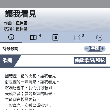
讓我看見
作曲：
伍偉基
填詞：
伍偉基
4
0





−
+
字體
詩歌歌詞
編輯歌詞/和弦
歌詞
幽暗裡一點的火花，讓我看見；

俗世裡的一潭清泉，讓我看見。

喧嚷紛亂中，我們仍可聽到

天籟之音；鬱悶愁煩的時候，

生命卻在蛻變更新。

十架真光，穿透厚重密雲；
