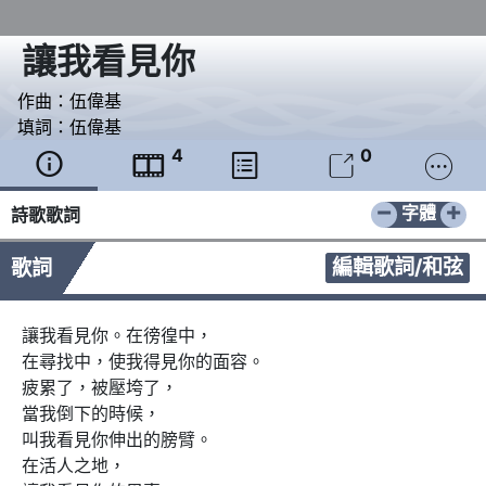
讓我看見你
作曲：
伍偉基
填詞：
伍偉基
4
0





−
+
字體
詩歌歌詞
編輯歌詞/和弦
歌詞
讓我看見你。在徬徨中， 

在尋找中，使我得見你的面容。

疲累了，被壓垮了，

當我倒下的時候，

叫我看見你伸出的膀臂。

在活人之地，
