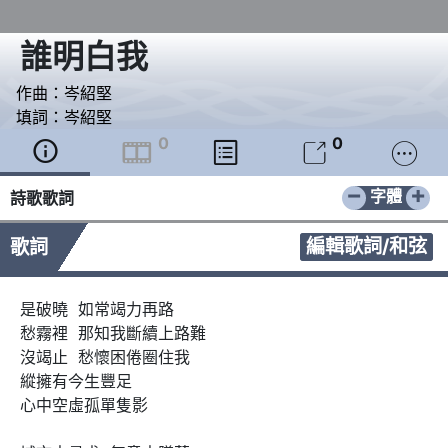
誰明白我
作曲：
岑紹堅
填詞：
岑紹堅
0
0





−
+
字體
詩歌歌詞
編輯歌詞/和弦
歌詞
是破曉  如常竭力再路

愁霧裡  那知我斷續上路難

沒竭止  愁懷困倦圈住我

縱擁有今生豐足

心中空虛孤單隻影
