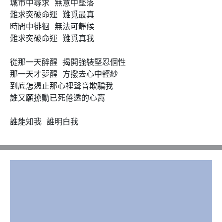
城市中尋求  無意中墜落

難求突破命運  難覓最真

時間中徘徊  無法可靜候

難求突破命運  難覓真我

從那一天醉醒  揭開強裝堅忍個性

那一天才夢醒  方撥去心中輕紗

到底怎遏止那心裡聲音欺騙我

誰又願撩動已死倦透的心窩

誰能知我  誰明白我