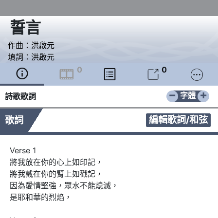
誓言
作曲：
洪啟元
填詞：
洪啟元
0
0





−
+
字體
詩歌歌詞
編輯歌詞/和弦
歌詞
Verse 1

將我放在你的心上如印記，

將我戴在你的臂上如戳記，

因為愛情堅強，眾水不能熄滅，

是耶和華的烈焰，
